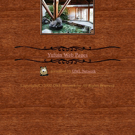
Yufuin Web Pages
presented by
OWL Network
Copyright(C) 2000 OWL Network inc.All Rights Reserved